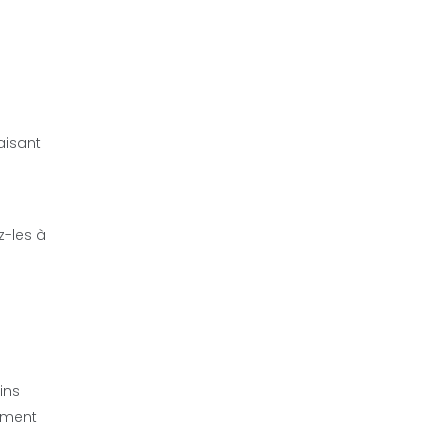
faisant
z-les à
ins
tement