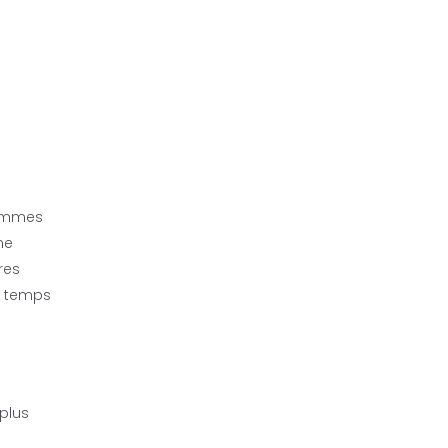
femmes
ne
res
 à temps
plus