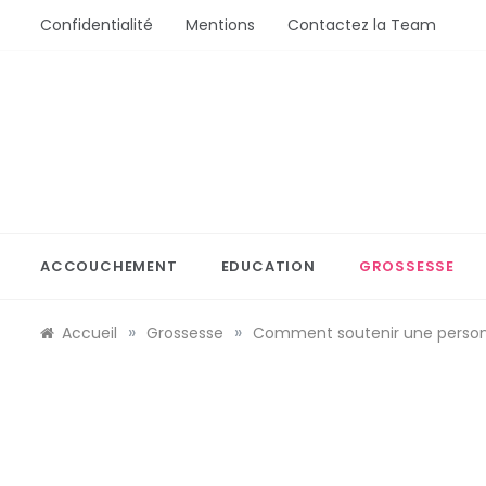
Aller
Confidentialité
Mentions
Contactez la Team
au
contenu
Bébé Saisons
Conseils Bébé et Mamans
ACCOUCHEMENT
EDUCATION
GROSSESSE
»
»
Accueil
Grossesse
Comment soutenir une personne 