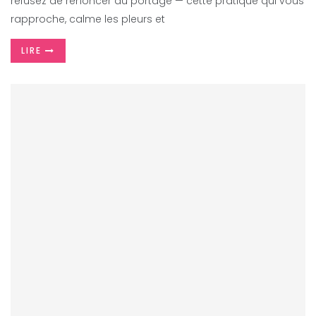
refusez de renoncer au portage — cette pratique qui vous
rapproche, calme les pleurs et
LIRE