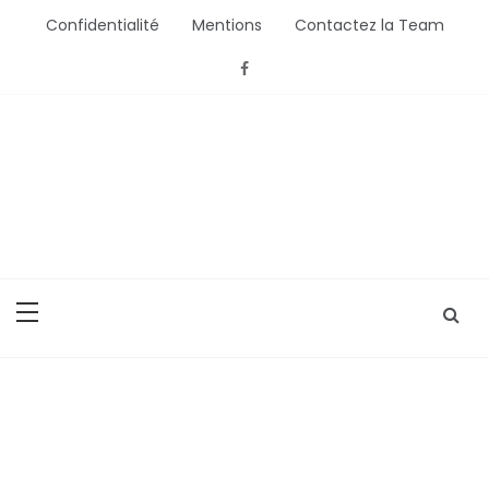
Aller
Confidentialité
Mentions
Contactez la Team
au
contenu
Bébé Saisons
Conseils Bébé et Mamans