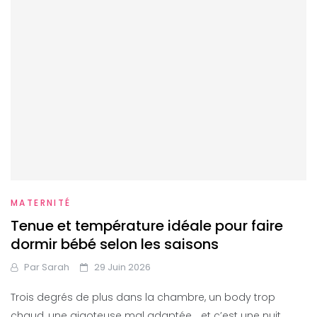
MATERNITÉ
Tenue et température idéale pour faire
dormir bébé selon les saisons
Par
Sarah
29 Juin 2026
Trois degrés de plus dans la chambre, un body trop
chaud, une gigoteuse mal adaptée… et c’est une nuit