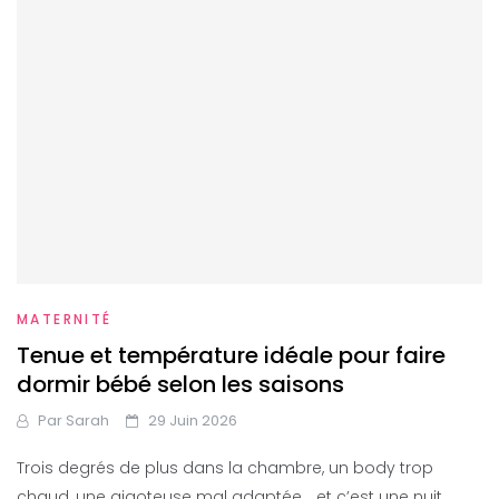
MATERNITÉ
Tenue et température idéale pour faire
dormir bébé selon les saisons
Par
Sarah
29 Juin 2026
Trois degrés de plus dans la chambre, un body trop
chaud, une gigoteuse mal adaptée… et c’est une nuit