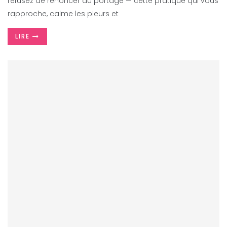
refusez de renoncer au portage — cette pratique qui vous
rapproche, calme les pleurs et
LIRE