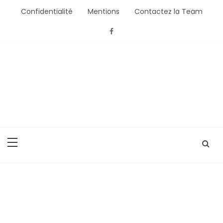
Aller
Confidentialité
Mentions
Contactez la Team
au
contenu
Bébé Saisons
Conseils Bébé et Mamans