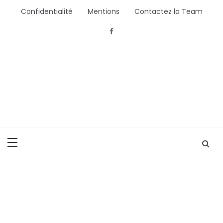
Aller
Confidentialité
Mentions
Contactez la Team
au
contenu
Bébé Saisons
Conseils Bébé et Mamans