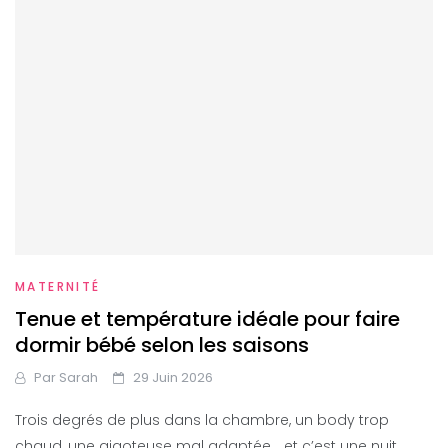
MATERNITÉ
Tenue et température idéale pour faire
dormir bébé selon les saisons
Par
Sarah
29 Juin 2026
Trois degrés de plus dans la chambre, un body trop
chaud, une gigoteuse mal adaptée… et c’est une nuit