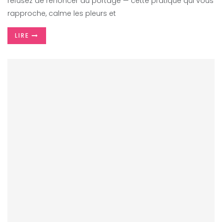
refusez de renoncer au portage — cette pratique qui vous
rapproche, calme les pleurs et
LIRE