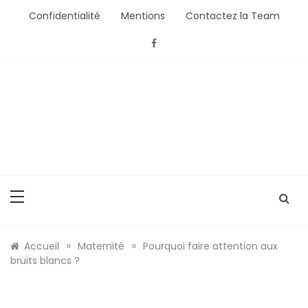
Aller
Confidentialité
Mentions
Contactez la Team
au
contenu
Bébé Saisons
Conseils Bébé et Mamans
»
»
Accueil
Maternité
Pourquoi faire attention aux
bruits blancs ?