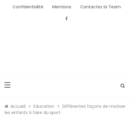
Aller
Confidentialité
Mentions
Contactez la Team
au
contenu
Bébé Saisons
Conseils Bébé et Mamans
»
»
Accueil
Education
Différentes façons de motiver
les enfants à faire du sport