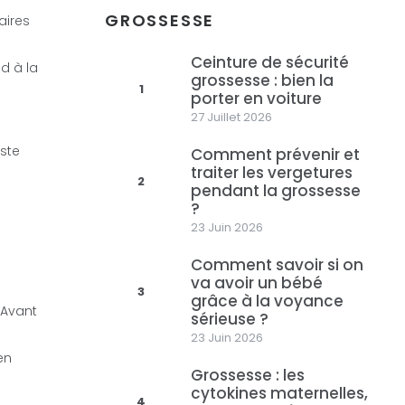
GROSSESSE
aires
Ceinture de sécurité
d à la
grossesse : bien la
1
porter en voiture
27 Juillet 2026
este
Comment prévenir et
traiter les vergetures
2
pendant la grossesse
?
23 Juin 2026
Comment savoir si on
va avoir un bébé
3
grâce à la voyance
 Avant
sérieuse ?
23 Juin 2026
en
Grossesse : les
cytokines maternelles,
4