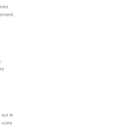
ères
pement
,
es
 sur le
 voire