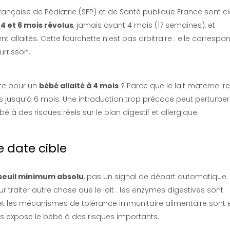
rançaise de Pédiatrie (SFP) et de Santé publique France sont cl
4 et 6 mois révolus
, jamais avant 4 mois (17 semaines), et
allaités. Cette fourchette n’est pas arbitraire : elle correspon
rrisson.
nte pour un
bébé allaité à 4 mois
? Parce que le lait maternel r
s jusqu’à 6 mois. Une introduction trop précoce peut perturber
bé à des risques réels sur le plan digestif et allergique.
e date cible
 seuil minimum absolu
, pas un signal de départ automatique.
 traiter autre chose que le lait : les enzymes digestives sont
 et les mécanismes de tolérance immunitaire alimentaire sont 
is expose le bébé à des risques importants.