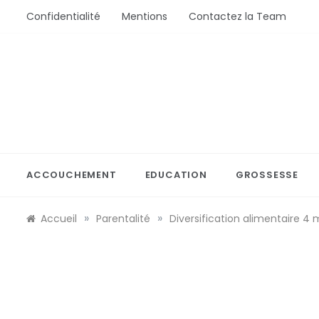
Aller
Confidentialité
Mentions
Contactez la Team
au
contenu
Bébé Saisons
Conseils Bébé et Mamans
ACCOUCHEMENT
EDUCATION
GROSSESSE
»
»
Accueil
Parentalité
Diversification alimentaire 4 