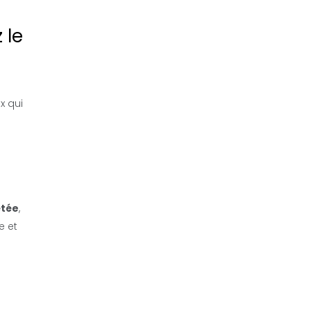
 le
x qui
étée
,
e et