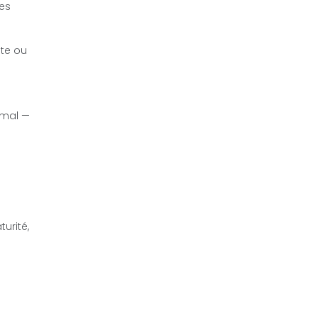
res
ute ou
ormal —
urité,