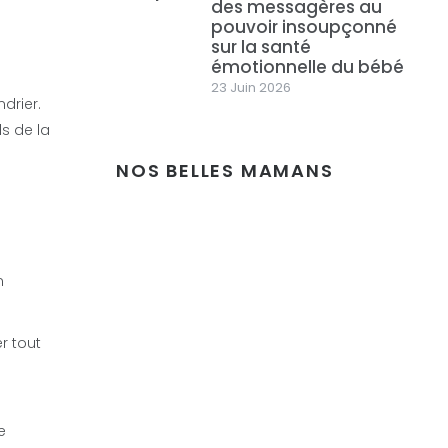
des messagères au
pouvoir insoupçonné
sur la santé
émotionnelle du bébé
23 Juin 2026
drier.
ls de la
NOS BELLES MAMANS
n
r tout
e